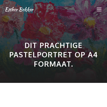
Ga
Esther Bekker
naar
de
inhoud
Me
DIT PRACHTIGE
PASTELPORTRET OP A4
FORMAAT.